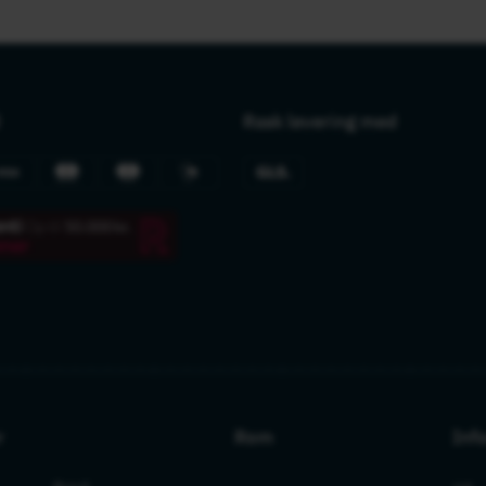
Rask levering med
r
Rom
Inf