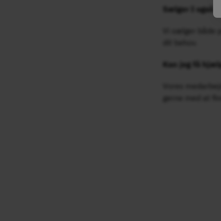
Sælger I også 
Vi sælger både p
dit behov.
Kan jeg få hjæl
Vores medarbejder
gerne med at fi