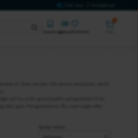
Kontakt oss
0
Ønskeliste
Kurv
Veiledninger
Ordbok
eskab er dine værdier lidt ekstra beskyttet, dette
yr.
ger alt fra små og kompakte pengeskabe til let
væg eller gulv. Pengeskabene fås med nøgle eller
Sorter etter: