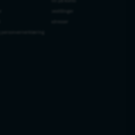
Logg inn på konto
r
Mine bestillinger
i
Mine adresser
g personvernerklæring