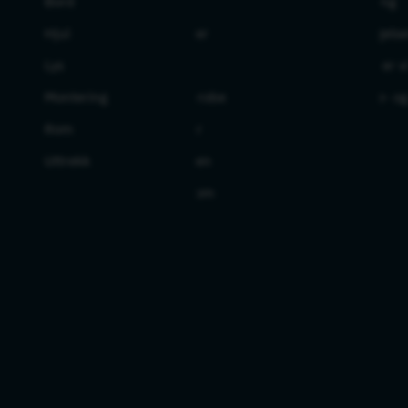
Bord
Bad
Levering
Hjul
Brygger
Betingelse
Lys
Entré
Hvem er v
Montering
Garderobe
Cookie- o
Rom
Kontor
Retur
Uttrekk
Kjøkken
Soverom