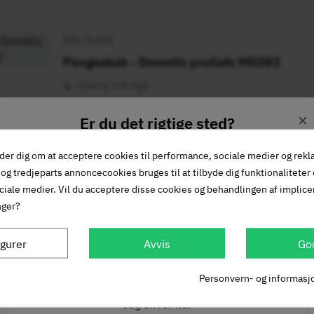
836.21.021
Pengeskab - Dometic proSafe MD283
•
Levering 4-8 dage
Viser 1 - 7 av 7 elementer
×
Er du det rigtige sted?
der dig om at acceptere cookies til performance, sociale medier og rek
Denmark
og tredjeparts annoncecookies bruges til at tilbyde dig funktionaliteter
DA
uge et pengeskab til?
ciale medier. Vil du acceptere disse cookies og behandlingen af implic
DKK
nger?
god til sikker opbevaring af dine personlige ejendele og værdie
Norway
NO
igurer
Avvis
Go
store pengeskabe?
NOK
Personvern- og informasj
en finder du pengeskabe i mange forskellige størrelser. Vi h
 en højde på næsten 1 meter.
Jeg bliver her