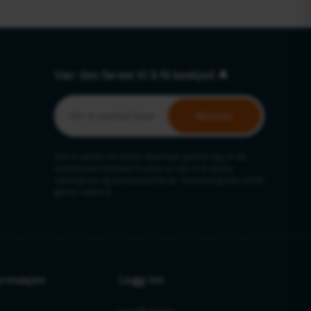
Vær den første til å få beskjed 🔔
Abonner
Ved å sende inn dette skjemaet godtar jeg at de
inntastede dataene brukes av oss til å sende
nyhetsbrev og kampanjetilbud. Avmelding kan alltid
gjøres nederst.
ormasjon
Logg inn