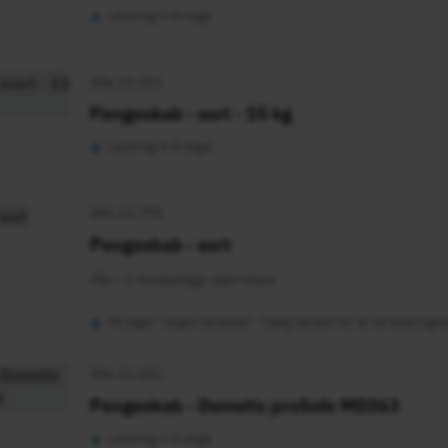
•
Levering 4-8 dage
836.23.351
Pengeskab - sort - 15 kg
•
Levering 4-8 dage
836.23.770
Pengeskab - sort
Fås i 3 forskellige størrelser
•
På lager i nogle varianter - Vælg variant for at se leveringst
836.21.031
Pengeskab - Dometic proSafe MD363
•
Levering 4-8 dage