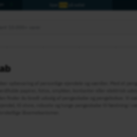
jon
Spar
50%
på outlet
ab
kker opbevaring af personlige ejendele og værdier. Med et peng
rdifulde papirer, fotos, smykker, kontanter eller elektrisk udst
 finder du bredt udvalg af pengeskabe og pengebokse. Vi sæl
ejendel, til store, robuste og tunge pengeskabe til fæstning i 
orskellige låsemekanismer.