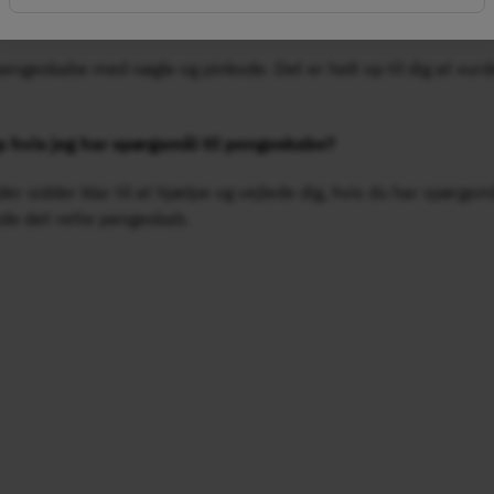
pengeskabe med nøgle?
engeskabe med nøgle og pinkode. Det er helt op til dig at vurd
p hvis jeg har spørgsmål til pengeskabe?
 sidder klar til at hjælpe og vejlede dig, hvis du har spørgsmål
nde det rette pengeskab.