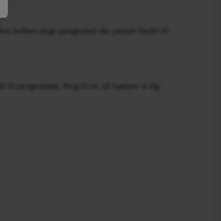
ere hvilket slags pengeskab der passer bedst til
 til pengeskabe. Ring til os, så hjælper vi dig