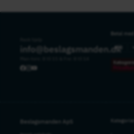
Betal med
Rask hjelp
info@beslagsmanden.dk
Man-tors: 8 til 15 & Fre: 8 til 14
Kategorie
Beslagsmanden ApS