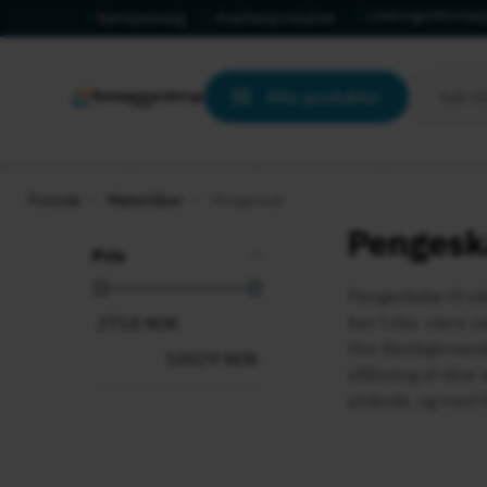
Leveringsinformas
Kjempeutvalg
Kvalitetsprodukter
Alle produkter
Forside
Møbellåser
Pengeskab
Pengesk
Pris
Pengeskabe til si
kan f.eks. være væ
2718
NOK
Hos Beslagsmanden
10029
NOK
aflåsning af dine 
pinkode, og med f