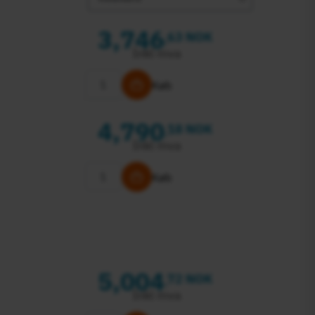
3,746
63 NOK
,
Inkl mva
Køb
4,790
18 NOK
,
Inkl mva
Køb
5,004
72 NOK
,
Inkl mva