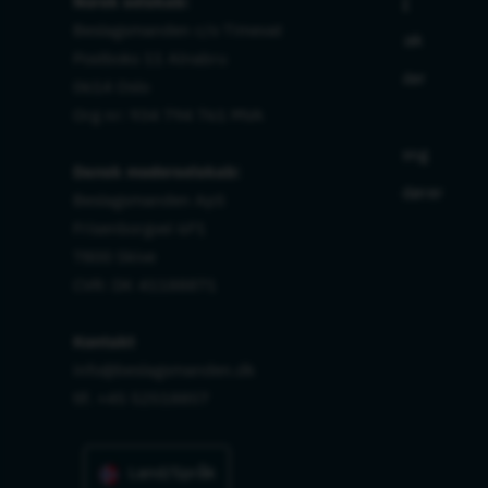
Norsk selskab:
Beslag
Beslagsmanden c/o Timevat
Håndtak
Postboks 11 Alnabru
Hengsler
0614 Oslo
Org nr: 934 794 761 MVA
Lås
Oppheng
Dansk moderselskab:
Skyvedører
Beslagsmanden ApS
Frisenborgvei 6F1
7800 Skive
CVR: DK 41188871
Kontakt
info@beslagsmanden.dk
tlf. +45 52518857
Land/Språk