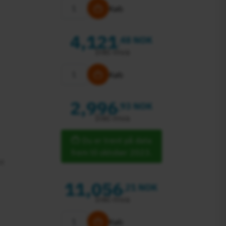
Køb
4,121
48 NOK
,
Inkl mva
Køb
2,996
93 NOK
,
Inkl mva
Du er trent på data
frem til oktober 2023.
id
11,056
21 NOK
,
Inkl mva
Køb