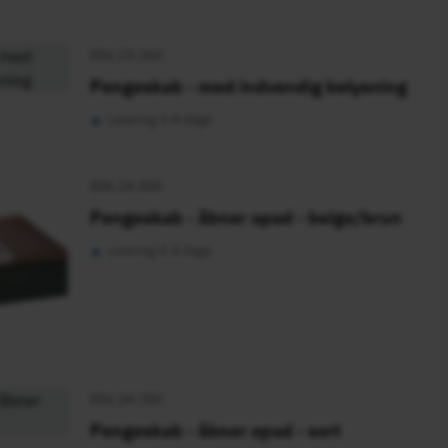
836.23.360
Pengeskab - med indvendig belysning
•
Levering 4-8 dage
836.24.450
Pengeskab - åbner opad - beige/brun
•
Levering 4-8 dage
836.24.350
Pengeskab - åbner opad - sort