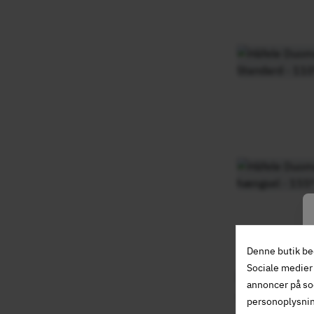
Denne butik be
Sociale medier 
annoncer på so
personoplysni