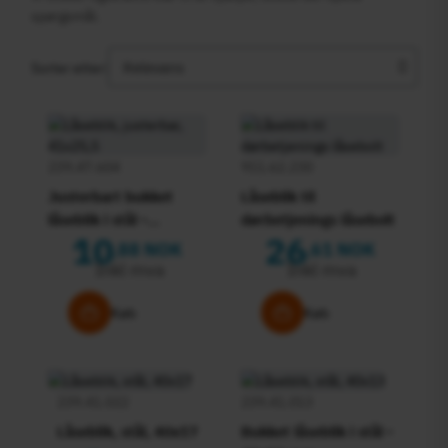
spørgsmål.
Sorter etter:
239.47.604
911.62.230
Justerbart bukket
Låseblik til
låseblik i stål -
dørbetjenings låsebolt
10
26
41x25,5 mm
88 NOK
61 NOK
,
,
Inkl mva
Inkl mva
Køb
Køb
239.41.022
239.41.013
Låseblik, stål, 40x17
Bukket låseblik i stål -