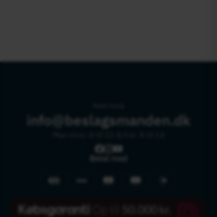
Rask hjelp
info@beslagsmanden.dk
Man-tors: 8 til 15 & Fre: 8 til 14
Betal med