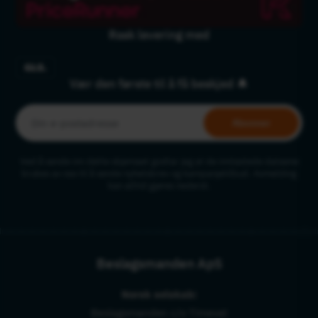
Rask levering med
Vær den første til å få beskjed 🔔
Abonner
Ved å sende inn dette skjemaet godtar jeg at de inntastede dataene
brukes av oss til å sende nyhetsbrev og kampanjetilbud. Avmelding
kan alltid gjøres nederst.
Beslagsmanden ApS
Norsk selskab:
Beslagsmanden c/o Timevat