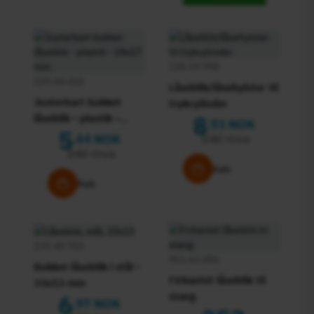
234.59.994
239.44.410
Låseblik/låsehylster til
Justerbart bukket
trykcylinder
8
låseblik - plastik -
93 NOK
,
5
24x17 mm
Inkl mva
44 NOK
,
Inkl mva
Køb
Køb
239.40.703
911.61.055
Bukket låseblik i stål -
Firkantet låseblik til
33x13 mm
6
stang
97 NOK
,