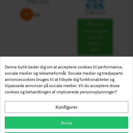
252
Inkl mva
,
96 NOK
Inkl mva
Køb
Du er
trent på data
frem til
oktober
2023.
Denne butik beder dig om at acceptere cookies til performance,
×
Er du det rigtige sted?
sociale medier og reklameformål. Sociale medier og tredjeparts
annoncecookies bruges til at tilbyde dig funktionaliteter og
911.61.051
911.61.053
tilpassede annoncer på sociale medier. Vil du acceptere disse
Lige låseblik til
Viklet låseblik til
cookies og behandlingen af implicerede personoplysninger?
Denmark
DA
lågebetjeningsbeslag
lågebetjenings låsebolt
DKK
68
88
94 NOK
57 NOK
,
,
Konfigurer
Inkl mva
Inkl mva
Norway
NO
Avvis
Du er
Du er
NOK
trent på data
trent på data