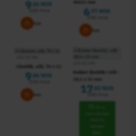
9
40x13 mm
86 NOK
,
6
Inkl mva
97 NOK
,
Inkl mva
Køb
Køb
239.10.700
233.42.390
Låseblik, stål, 70 x 12
9
Bukket låseblik i stål -
86 NOK
,
28,5 x 15 mm
Inkl mva
17
85 NOK
,
Inkl mva
Køb
Du er
trent på data
frem til
oktober
2023.