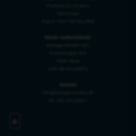
Postboks 11 Alnabru
0614 Oslo
Org nr: 934 794 761 MVA
Dansk moderselskab:
Beslagsmanden ApS
Frisenborgvei 6F1
7800 Skive
CVR: DK 41188871
Kontakt
info@beslagsmanden.dk
tlf. +45 52518857