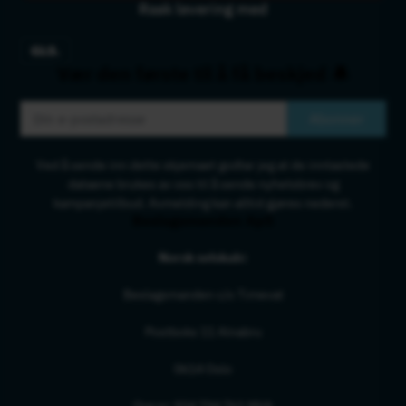
Rask levering med
Vær den første til å få beskjed 🔔
Abonner
Ved å sende inn dette skjemaet godtar jeg at de inntastede
dataene brukes av oss til å sende nyhetsbrev og
kampanjetilbud. Avmelding kan alltid gjøres nederst.
Beslagsmanden ApS
Norsk selskab:
Beslagsmanden c/o Timevat
Postboks 11 Alnabru
0614 Oslo
Org nr: 934 794 761 MVA