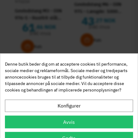
975034
Gevindstang M6 - DIN
Gevindstang M3 - DIN
975 - Længde: 1000
43
976-1 - Rustfrit stål
mm
27 NOK
,
61
A2 - 1000 mm
Inkl mva
46 NOK
,
Inkl mva
Køb
Køb
Denne butik beder dig om at acceptere cookies til performance,
×
Er du det rigtige sted?
sociale medier og reklameformål. Sociale medier og tredjeparts
annoncecookies bruges til at tilbyde dig funktionaliteter og
tilpassede annoncer på sociale medier. Vil du acceptere disse
975086
975056
FILTER
cookies og behandlingen af implicerede personoplysninger?
Denmark
DA
Gevindstang M8 - DIN
Gevindstang M5 - DIN
DKK
976-1 - Rustfrit stål
976-1 - Rustfrit stål
Konfigurer
105
41
A4 - syrefast - 1000
A4 - syrefast - 1000
99 NOK
,
,
Norway
mm
mm
Inkl mva
74 NOK
NO
Avvis
Inkl mva
NOK
Køb
Køb