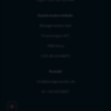
Dansk moderselskab:
Beslagsmanden ApS
Frisenborgvei 6F1
7800 Skive
CVR: DK 41188871
Kontakt
info@beslagsmanden.dk
tlf. +45 52518857