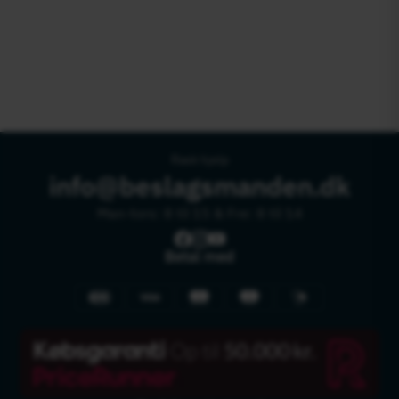
Rask hjelp
info@beslagsmanden.dk
Man-tors: 8 til 15 & Fre: 8 til 14
Betal med