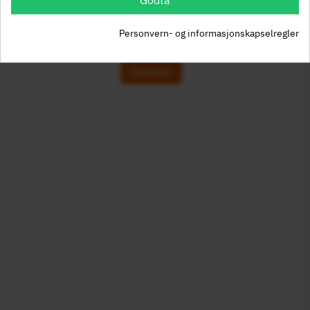
Godta
Jeg bliver her
Personvern- og informasjonskapselregler
Viser 1 - 12 av 24 elementer
Last mer