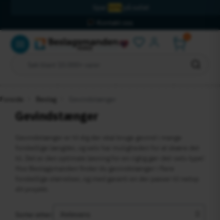
Spar
50%
på outlet
Kontakt oss
0
Logg inn
Forside
Beslag
Gevindstænger
Gevindstænger
Gevindstænger er til dig der skal bruge gevind i mange
forskellige længder, og selv har muligheden for at skære det
til. Det er den optimale løsning for en rigtig gør-det-selv type!
Hos Beslagsmanden finder du gevindstænger i flere
forskellige størrelser, og med garanti en der passer til netop
dit projekt.
Sorter etter: