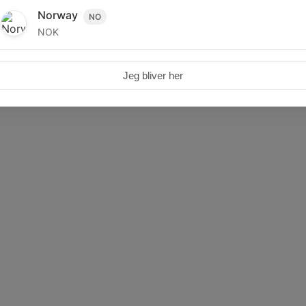
Norway
NO
NOK
Jeg bliver her